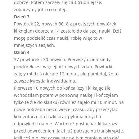
dobrze. Potem zaczęły się ciut trudniejsze,
zobaczymy jutro co dalej…
Dzień 3
Powtórek 22, nowych 30. 8 z prostszych powtórek
kliknęłam dobrze a 14 zostało do dalszej nauki. Dziś
mogę podzielić czas nauki, robię więc to w
mniejszych sesjach.
Dzień 4
37 powtórek i 30 nowych. Pierwszy dzień kiedy
powtórek jest więcej niż nowych zdań. Powtórki
zajęły mi dziś niecałe 10 minut, ale pamiętaj, że to
zawsze kwestia indywidualna.
Pierwsze 10 nowych do końca (czyli klikając źle
wchodziłam potem w ponowną naukę i kończyłam
tylko te źle do skutku) również zajęło mi 10 minut, na
nowe potrzeba nieco więcej czasu, aby przeczytać
komentarze do fiszki oraz pytania innych i
odpowiedzi na nie. Warto też posłuchać kilka razy
przed odwróceniem jak i już patrząc na transkrypcje.
Jeśli coś nie jest oczywiste na tym etapie warto dać