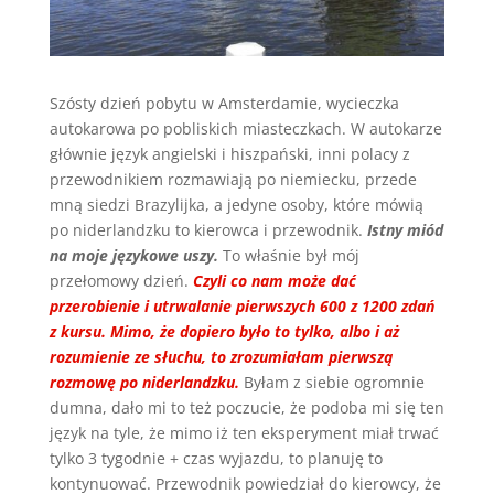
Szósty dzień pobytu w Amsterdamie, wycieczka
autokarowa po pobliskich miasteczkach. W autokarze
głównie język angielski i hiszpański, inni polacy z
przewodnikiem rozmawiają po niemiecku, przede
mną siedzi Brazylijka, a jedyne osoby, które mówią
po niderlandzku to kierowca i przewodnik.
Istny miód
na moje językowe uszy.
To właśnie był mój
przełomowy dzień.
Czyli co nam może dać
przerobienie i utrwalanie pierwszych 600 z 1200 zdań
z kursu. Mimo, że dopiero było to tylko, albo i aż
rozumienie ze słuchu, to zrozumiałam pierwszą
rozmowę po niderlandzku.
Byłam z siebie ogromnie
dumna, dało mi to też poczucie, że podoba mi się ten
język na tyle, że mimo iż ten eksperyment miał trwać
tylko 3 tygodnie + czas wyjazdu, to planuję to
kontynuować. Przewodnik powiedział do kierowcy, że