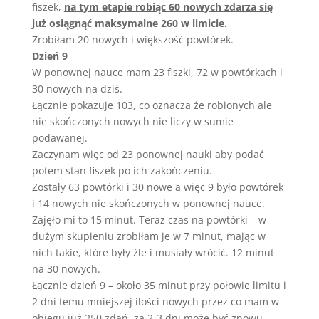
fiszek,
na tym etapie robiąc 60 nowych zdarza się
już osiągnąć maksymalne 260 w limicie.
Zrobiłam 20 nowych i większość powtórek.
Dzień 9
W ponownej nauce mam 23 fiszki, 72 w powtórkach i
30 nowych na dziś.
Łącznie pokazuje 103, co oznacza że robionych ale
nie skończonych nowych nie liczy w sumie
podawanej.
Zaczynam więc od 23 ponownej nauki aby podać
potem stan fiszek po ich zakończeniu.
Zostały 63 powtórki i 30 nowe a więc 9 było powtórek
i 14 nowych nie skończonych w ponownej nauce.
Zajęło mi to 15 minut. Teraz czas na powtórki – w
dużym skupieniu zrobiłam je w 7 minut, mając w
nich takie, które były źle i musiały wrócić. 12 minut
na 30 nowych.
Łącznie dzień 9 – około 35 minut przy połowie limitu i
2 dni temu mniejszej ilości nowych przez co mam w
obiegu już 250 zdań, za 2-3 dni może być znowu