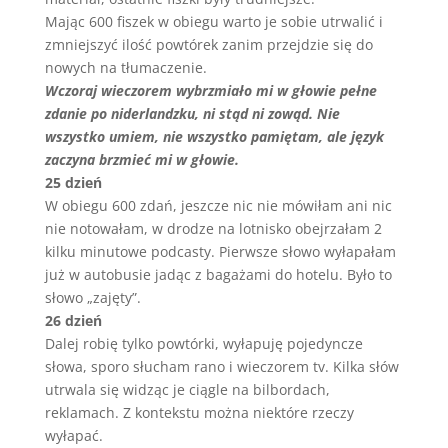
Mając 600 fiszek w obiegu warto je sobie utrwalić i
zmniejszyć ilość powtórek zanim przejdzie się do
nowych na tłumaczenie.
Wczoraj wieczorem wybrzmiało mi w głowie pełne
zdanie po niderlandzku, ni stąd ni zowąd. Nie
wszystko umiem, nie wszystko pamiętam, ale język
zaczyna brzmieć mi w głowie.
25 dzień
W obiegu 600 zdań, jeszcze nic nie mówiłam ani nic
nie notowałam, w drodze na lotnisko obejrzałam 2
kilku minutowe podcasty. Pierwsze słowo wyłapałam
już w autobusie jadąc z bagażami do hotelu. Było to
słowo „zajęty”.
26 dzień
Dalej robię tylko powtórki, wyłapuję pojedyncze
słowa, sporo słucham rano i wieczorem tv. Kilka słów
utrwala się widząc je ciągle na bilbordach,
reklamach. Z kontekstu można niektóre rzeczy
wyłapać.