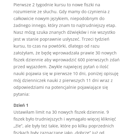
Pierwsze 2 tygodnie kursu to nowe fiszki na
rozumienie ze słuchu. Gdy mamy do czynienia z
całkowicie nowym językiem, niepodobnym do
żadnego innego, który znam to najtrudniejszy etap.
Nasz mózg szuka znanych dźwięków i nie wszystko
jest w stanie poprawnie usłyszeć. Trzeci tydzień
kursu, to czas na powtórki, dlatego od razu
założyłam, że będę wprowadzała prawie 30 nowych
fiszek dziennie aby wprowadzić 600 pierwszych zdań
przed wyjazdem. Zwykle najwięcej pytań o ilość
nauki pojawia się w pierwsze 10 dni, poniżej opisuję
mój dzienniczek nauki z pierwszych 11 dni wraz z
odpowiedziami na potencjalnie pojawiające się
pytania:
Dzień 1
Ustawiłam limit na 30 nowych fiszek dziennie. 9
fiszek było trudniejszych i wymagało więcej kliknięć
„źle”, ale były też takie, które po kilku poprzednich
fiszkach były zaznaczane jako „dobrze” już od