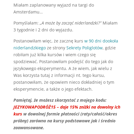
Miałam zaplanowany wyjazd na targi do
Amsterdamu…
Pomyślałam:
„A może by zacząć niderlandzki?”
Miałam
3 tygodnie i 2 dni do wyjazdu.
Postanowiłam więc, że zacznę kurs
w 90 dni dookoła
niderlandzkiego
ze strony
Sekrety Poliglotów
, gdzie
robiłam już kilka kursów i wiem czego się
spodziewać. Postanowiłam podejść do tego jak do
językowego eksperymentu. A że wiem, jak wielu z
Was korzysta tutaj z informacji nt. tego kursu,
postanowiłam, że opowiem nieco dokładniej o tym
eksperymencie, a także o jego efektach.
Pamiętaj, że możesz skorzystać z mojego kodu:
JEZYKOWAPODRÓŻ15 – daje 15% zniżki na dowolny ich
kurs
w dowolnej formie płatności (raty/całość/okres
próbny) zarówno na kursy podstawowe jak i średnio
zaawansowane.