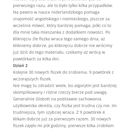
pierwszego razu, ale to było tylko kilka przypadków.
Na pewno w nauce niderlandzkiego pomaga
znajomość angielskiego i niemieckiego, jeszcze za
wcześnie mówić, który bardziej pomaga, póki co to
dla mnie taka mieszanka z dodatkiem nowości. Po
kliknięciu źle fiszka wraca tego samego dnia, aż
klikniemy dobrze, po kliknięciu dobrze nie wrócimy
już dziś do tego materiału, czekamy aż wrócą w
powtórkach za kilka dni.
Dzień 2
Kolejne 30 nowych fiszek do zrobienia. 9 powtórek z
wczorajszych fiszek.
Nie mogę tu zdradzić wiele, bo algorytm jest bardziej
skomplikowany i różne rzeczy bierze pod uwagę.
Generalnie Globott na podstawie zachowania
użytkownika określa, czy fiszka jest trudna czy nie. Im
trudniejsza, tym szybciej wraca. Z 9 powtórek 4
klikam dobrze już za pierwszym razem. 30 nowych
fiszek zajęło mi pół godziny, pierwsze kilka zrobiłam