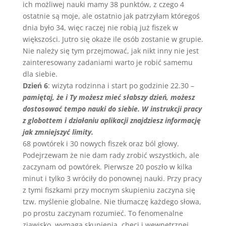
ich możliwej nauki mamy 38 punktów, z czego 4
ostatnie są moje, ale ostatnio jak patrzyłam któregoś
dnia było 34, więc raczej nie robią już fiszek w
większości. Jutro się okaże ile osób zostanie w grupie.
Nie należy się tym przejmować, jak nikt inny nie jest
zainteresowany zadaniami warto je robić samemu
dla siebie.
Dzień 6
: wizyta rodzinna i start po godzinie 22.30 –
pamiętaj, że i Ty możesz mieć słabszy dzień, możesz
dostosować tempo nauki do siebie. W instrukcji pracy
z globottem i działaniu aplikacji znajdziesz informację
jak zmniejszyć limity.
68 powtórek i 30 nowych fiszek oraz ból głowy.
Podejrzewam że nie dam rady zrobić wszystkich, ale
zaczynam od powtórek. Pierwsze 20 poszło w kilka
minut i tylko 3 wróciły do ponownej nauki. Przy pracy
z tymi fiszkami przy mocnym skupieniu zaczyna się
tzw. myślenie globalne. Nie tłumaczę każdego słowa,
po prostu zaczynam rozumieć. To fenomenalne
zjawisko, wymaga skupienia, chęci i wewnętrznej