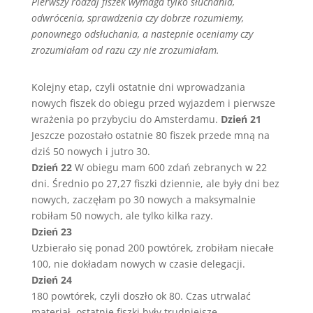
Pierwszy rodzaj fiszek wymaga tylko słuchania,
odwrócenia, sprawdzenia czy dobrze rozumiemy,
ponownego odsłuchania, a nastepnie oceniamy czy
zrozumiałam od razu czy nie zrozumiałam.
Kolejny etap, czyli ostatnie dni wprowadzania
nowych fiszek do obiegu przed wyjazdem i pierwsze
wrażenia po przybyciu do Amsterdamu.
Dzień 21
Jeszcze pozostało ostatnie 80 fiszek przede mną na
dziś 50 nowych i jutro 30.
Dzień 22
W obiegu mam 600 zdań zebranych w 22
dni. Średnio po 27,27 fiszki dziennie, ale były dni bez
nowych, zaczęłam po 30 nowych a maksymalnie
robiłam 50 nowych, ale tylko kilka razy.
Dzień 23
Uzbierało się ponad 200 powtórek, zrobiłam niecałe
100, nie dokładam nowych w czasie delegacji.
Dzień 24
180 powtórek, czyli doszło ok 80. Czas utrwalać
materiał, ostatnie fiszki były trudniejsze.