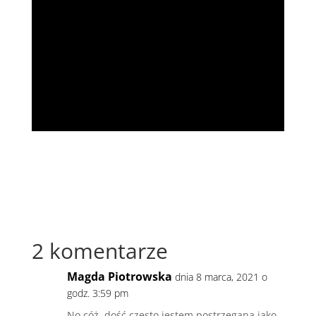
2 komentarze
Magda Piotrowska
dnia 8 marca, 2021 o
godz. 3:59 pm
No cóż, dość często jestem postrzegana jako